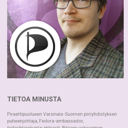
TIETOA MINUSTA
Piraattipuolueen Varsinais-Suomen piiriyhdistyksen
puheenjohtaja, Fedora-ambassador,
tietoyhteiskunta-aktivisti, Bitcoin-uskovainen,