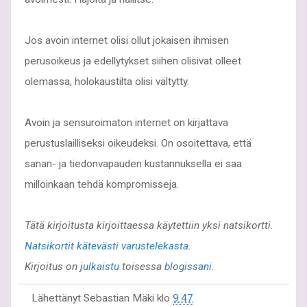
Jos avoin internet olisi ollut jokaisen ihmisen
perusoikeus ja edellytykset siihen olisivat olleet
olemassa, holokaustilta olisi vältytty.
Avoin ja sensuroimaton internet on kirjattava
perustuslailliseksi oikeudeksi. On osoitettava, että
sanan- ja tiedonvapauden kustannuksella ei saa
milloinkaan tehdä kompromisseja.
Tätä kirjoitusta kirjoittaessa käytettiin yksi natsikortti.
Natsikortit kätevästi varustelekasta.
Kirjoitus on
julkaistu
toisessa
blogissani
.
Lähettänyt
Sebastian Mäki
klo
9.47