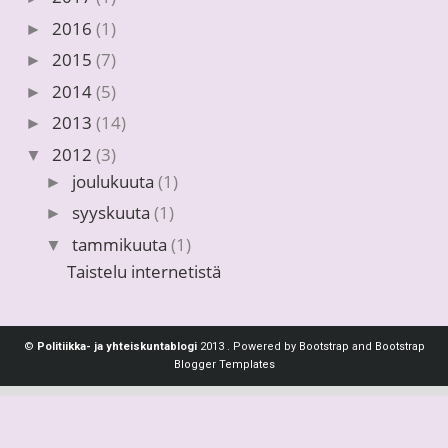
2016
(1)
►
2015
(7)
►
2014
(5)
►
2013
(14)
►
2012
(3)
▼
joulukuuta
(1)
►
syyskuuta
(1)
►
tammikuuta
(1)
▼
Taistelu internetistä
©
Politiikka- ja yhteiskuntablogi
2013 . Powered by
Bootstrap
and
Bootstrap
Blogger Templates