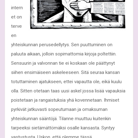
intern
et on
terve
en
yhteiskunnan perusedellytys. Sen puuttuminen on
paluuta aikaan, jolloin sopimattomia kirjoja poltettiin.
Sensuurin ja valvonnan tie ei koskaan ole päättynyt
siihen ensimäiseen askeleeseen. Sitä seuraa kansan
totuttaminen ajatukseen, ettei vapautta ole, eikä kuulu
olla. Sitten otetaan taas uusi askel jossa lisää vapauksia
poistetaan ja rangaistuksia yhä kovennetaan. Ihmiset
pyrkivät jatkuvasti sopeutumaan ja omaksuman
yhteiskunnan sääntöjä. Tilanne muuttuu kuitenkin
tarpeeksi sietämättömäksi osalle kansasta. Syntyy
vastustusta. Uskon, että olemme tässä