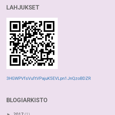
LAHJUKSET
3HGWPVfsVuftVPajuK5EVLpn1JnQzoBDZR
BLOGIARKISTO
2017
(1)
►