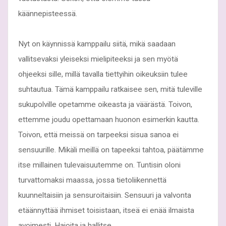
käännepisteessä.
Nyt on käynnissä kamppailu siitä, mikä saadaan
vallitsevaksi yleiseksi mielipiteeksi ja sen myötä
ohjeeksi sille, millä tavalla tiettyihin oikeuksiin tulee
suhtautua. Tämä kamppailu ratkaisee sen, mitä tuleville
sukupolville opetamme oikeasta ja väärästä. Toivon,
ettemme joudu opettamaan huonon esimerkin kautta.
Toivon, että meissä on tarpeeksi sisua sanoa ei
sensuurille. Mikäli meillä on tapeeksi tahtoa, päätämme
itse millainen tulevaisuutemme on. Tuntisin oloni
turvattomaksi maassa, jossa tietoliikennettä
kuunneltaisiin ja sensuroitaisiin. Sensuuri ja valvonta
etäännyttää ihmiset toisistaan, itseä ei enää ilmaista
avoimesti. Hajoita ja hallitse.