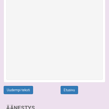
Uudempi teksti
Etusivu
ÄÄNESTYS